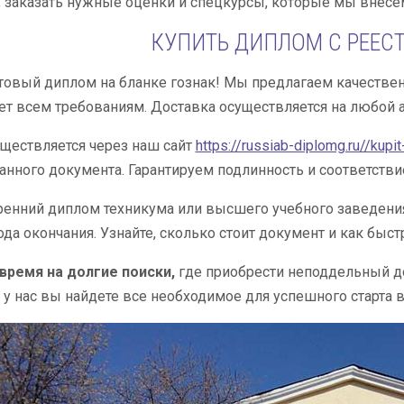
, заказать нужные оценки и спецкурсы, которые мы внесе
КУПИТЬ ДИПЛОМ С РЕЕС
товый диплом на бланке гознак! Мы предлагаем качестве
ет всем требованиям. Доставка осуществляется на любой а
ществляется через наш сайт
https://russiab-diplomg.ru//kupi
анного документа. Гарантируем подлинность и соответствие
ренний диплом техникума или высшего учебного заведени
ода окончания. Узнайте, сколько стоит документ и как быст
время на долгие поиски,
где приобрести неподдельный до
 у нас вы найдете все необходимое для успешного старта 