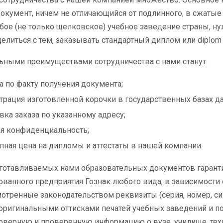
окумент, ничем не отличающийся от подлинного, в сжатые 
ое (не только щелковское) учебное заведение страны, н
елиться с тем, заказывать стандартный диплом или diplom 
ными преимуществами сотрудничества с нами станут:
а по факту получения документа;
трация изготовленной корочки в государственных базах д
вка заказа по указанному адресу;
я конфиденциальность;
пная цена на дипломы и аттестаты в нашей компании.
готавливаемых нами образовательных документов гарант
ванного предприятия Гознак любого вида, в зависимости 
отренные законодательством реквизиты (серия, номер, си
ригинальными оттисками печатей учебных заведений и по
оверную и проверенную информацию о вузе, училище, тех