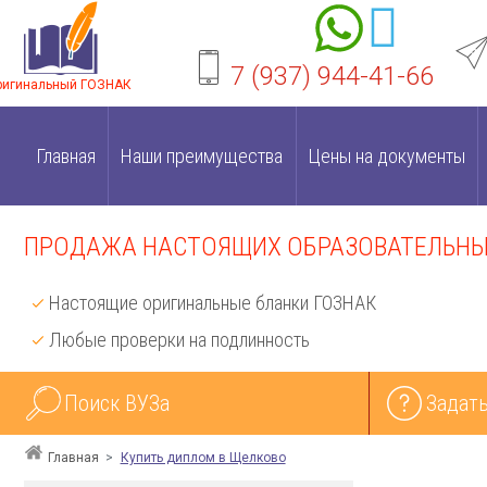
7 (937) 944-41-66
ригинальный ГОЗНАК
Главная
Наши преимущества
Цены на документы
ПРОДАЖА НАСТОЯЩИХ ОБРАЗОВАТЕЛЬНЫХ
Настоящие оригинальные бланки ГОЗНАК
Любые проверки на подлинность
Поиск ВУЗа
Задать
Главная
Купить диплом в Щелково