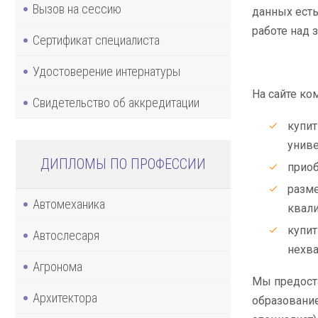
Вызов на сессию
данных есть
работе над 
Сертификат специалиста
Удостоверение интернатуры
На сайте ко
Свидетельство об аккредитации
купит
униве
ДИПЛОМЫ ПО ПРОФЕССИИ
приоб
разме
Автомеханика
квал
купит
Автослесаря
нехва
Агронома
Мы предоста
Архитектора
образование