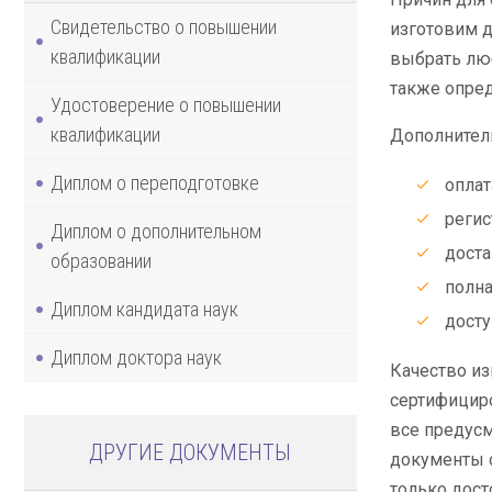
Свидетельство о повышении
изготовим д
квалификации
выбрать люб
также опред
Удостоверение о повышении
квалификации
Дополнитель
Диплом о переподготовке
оплат
регис
Диплом о дополнительном
доста
образовании
полна
Диплом кандидата наук
досту
Диплом доктора наук
Качество из
сертифициро
все предусм
ДРУГИЕ ДОКУМЕНТЫ
документы о
только дост