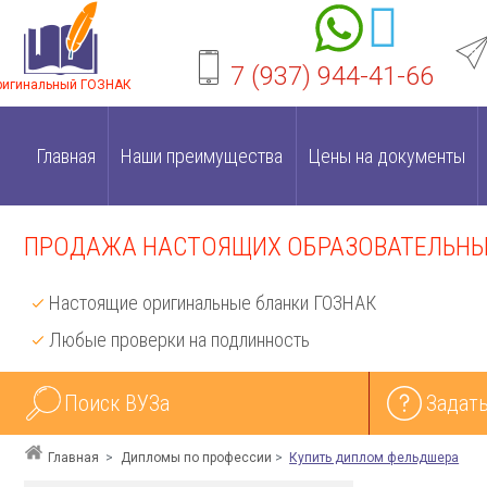
7 (937) 944-41-66
ригинальный ГОЗНАК
Главная
Наши преимущества
Цены на документы
ПРОДАЖА НАСТОЯЩИХ ОБРАЗОВАТЕЛЬНЫХ
Настоящие оригинальные бланки ГОЗНАК
Любые проверки на подлинность
Поиск ВУЗа
Задать
Главная
Дипломы по профессии
Купить диплом фельдшера