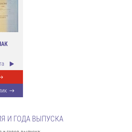
НАК
та
лик
Я И ГОДА ВЫПУСКА
и годов выпуска: