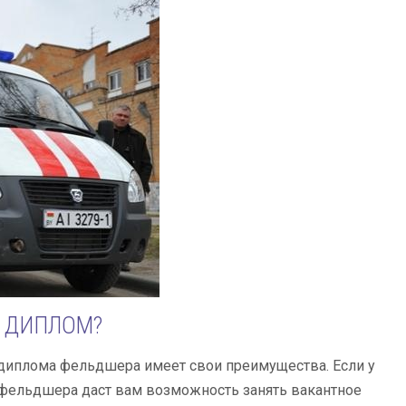
Ь ДИПЛОМ?
 диплома фельдшера имеет свои преимущества. Если у
 фельдшера даст вам возможность занять вакантное