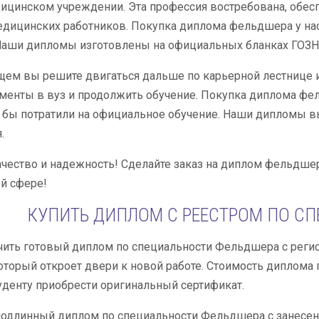
ицинском учреждении. Эта профессия востребована, обесп
едицинских работников. Покупка диплома фельдшера у нас
Наши дипломы изготовлены на официальных бланках ГОЗНА
щем вы решите двигаться дальше по карьерной лестнице 
менты в вуз и продолжить обучение. Покупка диплома фе
бы потратили на официальное обучение. Наши дипломы вы
.
чество и надежность! Сделайте заказ на диплом фельдшера
й сфере!
КУПИТЬ ДИПЛОМ С РЕЕСТРОМ ПО С
чить готовый диплом по специальности Фельдшера с регис
оторый откроет двери к новой работе. Стоимость диплома
денту приобрести оригинальный сертификат.
подлинный диплом по специальности Фельдшера с занесени