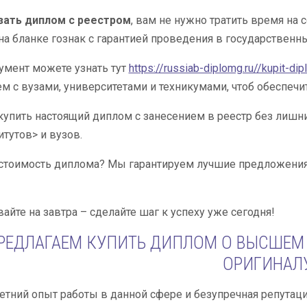
зать диплом с реестром
, вам не нужно тратить время н
а бланке гознак с гарантией проведения в государственны
умент можете узнать тут
https://russiab-diplomg.ru//kupit-di
м с вузами, университетами и техникумами, чтоб обеспечи
упить настоящий диплом с занесением в реестр без лишни
тутов> и вузов.
стоимость диплома? Мы гарантируем лучшие предложения
айте на завтра – сделайте шаг к успеху уже сегодня!
РЕДЛАГАЕМ КУПИТЬ ДИПЛОМ О ВЫСШЕМ
ОРИГИНАЛ
тний опыт работы в данной сфере и безупречная репутац