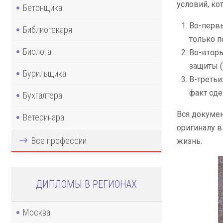
условий, ко
Бетонщика
Во-первы
Библиотекаря
только п
Биолога
Во-вторы
защиты (
Бурильщика
В-третьи
факт сде
Бухгалтера
Вся докумен
Ветеринара
оригиналу в
Все профессии
жизнь.
ДИПЛОМЫ В РЕГИОНАХ
Москва