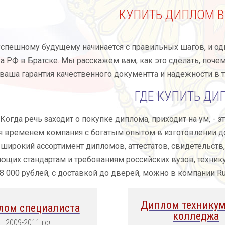
КУПИТЬ ДИПЛОМ В
успешному будущему начинается с правильных шагов, и о
а РФ в Братске. Мы расскажем вам, как это сделать, поче
о ваша гарантия качественного документта и надежности в 
ГДЕ КУПИТЬ ДИ
 Когда речь заходит о покупке диплома, приходит на ум, - э
я временем компания с богатым опытом в изготовлении 
широкий ассортимент дипломов, аттестатов, свидетельств
ющих стандартам и требованиям российских вузов, техник
18 000 рублей, с доставкой до дверей, можно в компании Ru
Диплом техникум
лом специалиста
колледжа
2009-2011 год