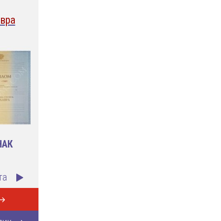
вра
НАК
та