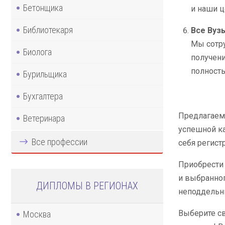
Бетонщика
и наши ц
Библиотекаря
Все Вуз
Мы сотру
Биолога
получени
полность
Бурильщика
Бухгалтера
Предлагаем 
Ветеринара
успешной ка
Все профессии
себя регист
Приобрести 
и выбранног
ДИПЛОМЫ В РЕГИОНАХ
неподдельны
Выберите св
Москва