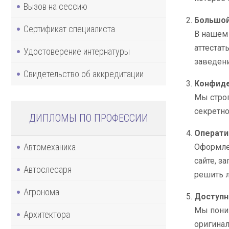
Вызов на сессию
Большой
Сертификат специалиста
В нашем 
аттестат
Удостоверение интернатуры
заведени
Свидетельство об аккредитации
Конфиде
Мы строг
секретно
ДИПЛОМЫ ПО ПРОФЕССИИ
Операти
Автомеханика
Оформле
сайте, з
Автослесаря
решить 
Агронома
Доступн
Мы поним
Архитектора
оригинал